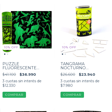
10
%
OFF
10
%
OFF
PUZZLE
TANGRAMA
FLUORESCENTE
NOCTURNO
DINOSAURIOS
Fluorescente. Puzzle
$41.100
$36.990
$26.600
$23.940
ROMPECABEZAS 81
para armar figuras. Brilla
Piezas
en la oscuridad!
3
cuotas sin interés de
3
cuotas sin interés de
$12.330
$7.980