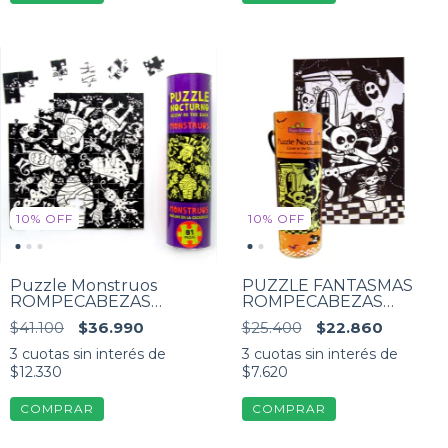
10
%
OFF
10
%
OFF
Puzzle Monstruos
PUZZLE FANTASMAS
ROMPECABEZAS
ROMPECABEZAS
fluorescente 81 Piezas
FLUORESCENTE 24
$41.100
$36.990
$25.400
$22.860
piezas
3
cuotas sin interés de
3
cuotas sin interés de
$12.330
$7.620