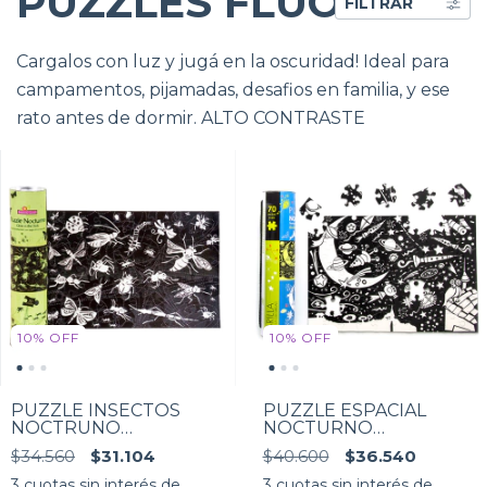
PUZZLES FLUO
FILTRAR
Cargalos con luz y jugá en la oscuridad! Ideal para
campamentos, pijamadas, desafios en familia, y ese
rato antes de dormir. ALTO CONTRASTE
10
%
OFF
10
%
OFF
PUZZLE INSECTOS
PUZZLE ESPACIAL
NOCTRUNO
NOCTURNO
ROMPECABEZAS
ROMPECABEZAS
$34.560
$31.104
$40.600
$36.540
FLUORESCENTE 70
FLUORESCENTE 70
piezas
piezas
3
cuotas sin interés de
3
cuotas sin interés de