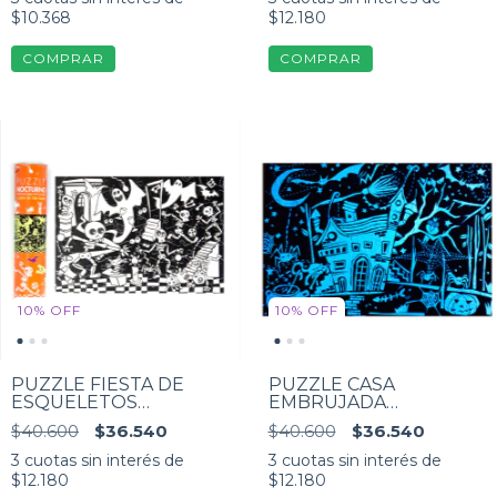
$10.368
$12.180
10
%
OFF
10
%
OFF
PUZZLE FIESTA DE
PUZZLE CASA
ESQUELETOS
EMBRUJADA
ROMPECABEZAS
ROMPECABEZAS
$40.600
$36.540
$40.600
$36.540
FLUORESCENTE 70
FLUORESCENTE 70
piezas
piezas
3
cuotas sin interés de
3
cuotas sin interés de
$12.180
$12.180