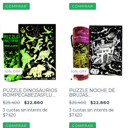
10
%
OFF
10
%
OFF
PUZZLE DINOSAURIOS
PUZZLE NOCHE DE
ROMPECABEZASFLUORESCENTE
BRUJAS
24 PIEZAS
ROMPECABEZAS
$25.400
$22.860
$25.400
$22.860
FLUORESCENTE 24
piezas
3
cuotas sin interés de
3
cuotas sin interés de
$7.620
$7.620