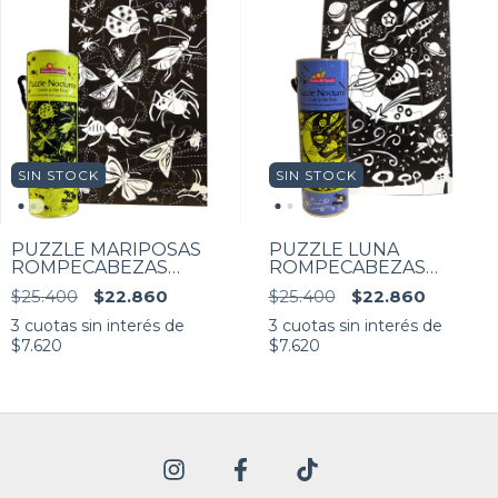
SIN STOCK
SIN STOCK
PUZZLE MARIPOSAS
PUZZLE LUNA
ROMPECABEZAS
ROMPECABEZAS
FLUORESCENTE 24
FLUORESCENTE 24
$25.400
$22.860
$25.400
$22.860
piezas
piezas
3
cuotas sin interés de
3
cuotas sin interés de
$7.620
$7.620