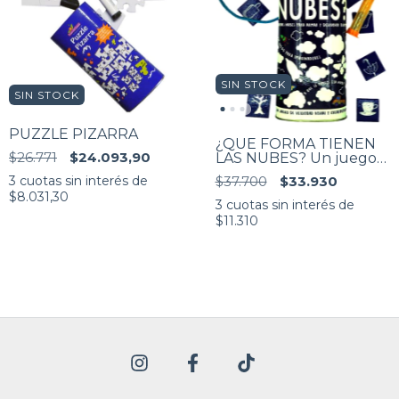
SIN STOCK
SIN STOCK
PUZZLE PIZARRA
¿QUE FORMA TIENEN
$26.771
$24.093,90
LAS NUBES? Un juego
de observación y
$37.700
$33.930
3
cuotas sin interés de
creatividad ☁️ para los
$8.031,30
que están en las nubes.
3
cuotas sin interés de
$11.310