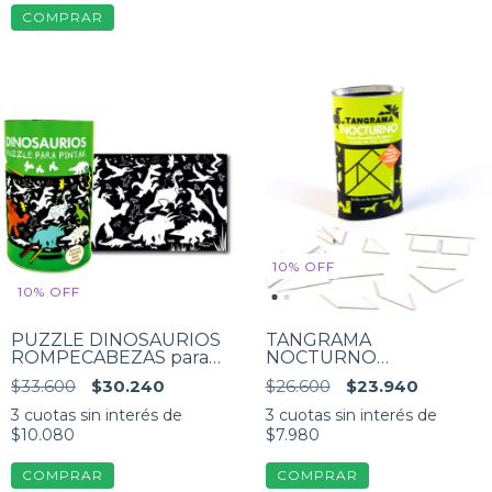
10
%
OFF
10
%
OFF
PUZZLE DINOSAURIOS
TANGRAMA
ROMPECABEZAS para
NOCTURNO
pintar 70 PIEZAS
Fluorescente. Puzzle
$33.600
$30.240
$26.600
$23.940
para armar figuras. Brilla
en la oscuridad!
3
cuotas sin interés de
3
cuotas sin interés de
$10.080
$7.980