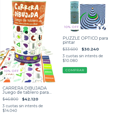
10
%
OFF
PUZZLE OPTICO para
pintar
$33.600
$30.240
3
cuotas sin interés de
$10.080
10
%
OFF
CARRERA DIBUJADA
Juego de tablero para
dibujar
$46.800
$42.120
3
cuotas sin interés de
$14.040