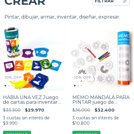
CREAR
FILTRAR
Pintar, dibujar, armar, inventar, diseñar, expresar.
10
%
OFF
10
%
OFF
HABÍA UNA VEZ Juego
MEMO MANDALA PARA
de cartas para inventar
PINTAR juego de
cuentos
memoria
$33.300
$29.970
$36.000
$32.400
3
cuotas sin interés de
3
cuotas sin interés de
$9.990
$10.800