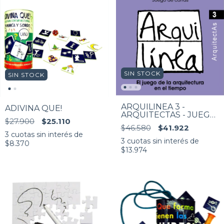
SIN STOCK
SIN STOCK
ARQUILÍNEA 3 -
ADIVINA QUE!
ARQUITECTAS - JUEGO
$27.900
$25.110
DE CARTAS
$46.580
$41.922
3
cuotas sin interés de
3
cuotas sin interés de
$8.370
$13.974