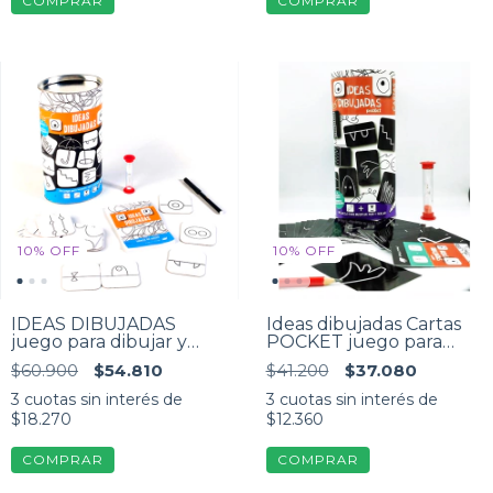
10
%
OFF
10
%
OFF
IDEAS DIBUJADAS
Ideas dibujadas Cartas
juego para dibujar y
POCKET juego para
crear
dibujar
$60.900
$54.810
$41.200
$37.080
3
cuotas sin interés de
3
cuotas sin interés de
$18.270
$12.360